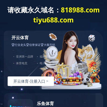
线圈单元本
抽拉杆
复印纸
锁线胶套本
pp活页夹
胶装学生本
开云网页版登录入口
开云网页版登录入口
pp活页夹
锁线胶套本
复印纸
抽拉杆
线圈单元本