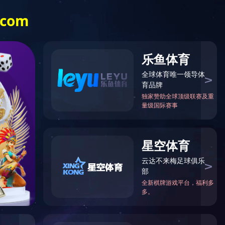
天猫旗舰店
拼多多
中文
English
日本語
国）