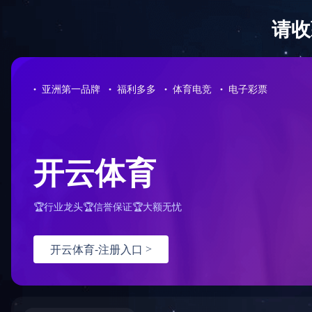
首页
江苏学生本
湖北学生本
山东学生本
江苏学生本