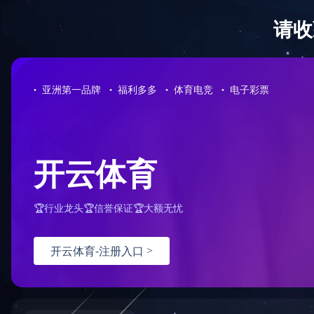
板夹
描红本
牛皮笔记本
时
首页
锁线胶套本
pp活页夹
五线谱