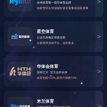
开云网页版登录入口 版权所有
苏ICP备20021525号
开云app官方在线入口
|
九游官方网站
|
皇冠最新登录网址（中国）有限公
司
|
开云网页版登录入口
|
LEJING.COM
|
欧宝app登录入口
|
开云app登录
入口
|
kaiyun开云官网
|
开云官方注册
|
拨打电话
在线留言