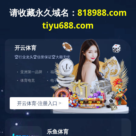
北方学生本
产品说明
关注官方微信