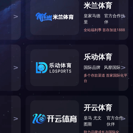
0512-52532061
：江苏省常熟市白茆工业园区
enna@www.spas-mataro.com
关注官方微信
录入口
|
kaiyun开云官网
|
开云官方注册
|