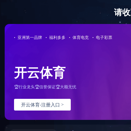
首页
产品说明
关于我们