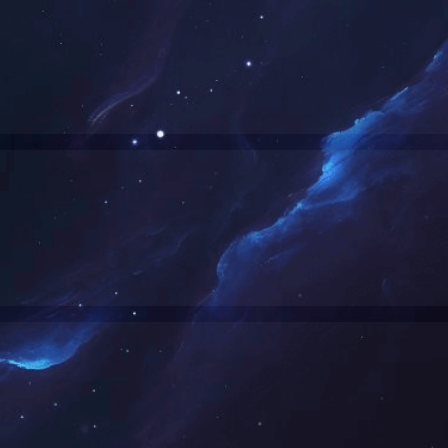
新品
公司新闻
电话：
CJP
行业动态
地址
PINK&BLUE
邮箱：j
学生本
开云网页版登录入口 版权所有
苏ICP备20021525号
司
|
开云网页版登录入口
|
LEJING.COM
|
欧宝app登录入口
|
开云app登